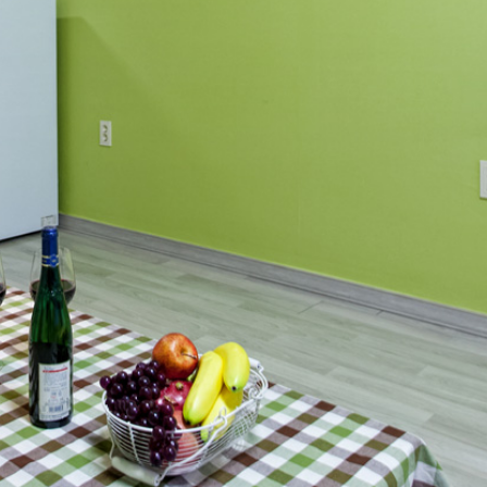
인원/면적
2/4 43㎡(13py)
3층 야외 바비큐장 
3층 테라스( 바다
숯불 바비큐
마을, 산 방향 )
(이용료별도)
숯불 제공시간 : 겨
됩니다. 바비큐장
날씨가 좋지 않을 시
객실내 구이
객실내 베란다에서
(이용료별도)
단 성수기에는 다
개별바베큐, 좌식용
이, 인터넷 공유기,
시설 및 집기
도구 완비, 욕실(샤
누, 수건 비치) 