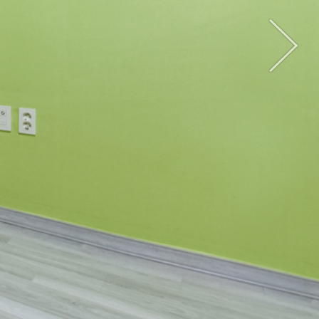
객실구조
원룸, 온돌실
( 공용 )
 방향 )에 4인용 탁자 8개 비치되어 있으며, 3층 야외공간(
에 6인용 탁자 8개가 비치되어 있습니다.
울 18시까지, 봄, 가을 19시까지, 여름은 20시까지 제공
 이용 시간은 22시까지이며, 이후 소등조치합니다.
 이용 불가입니다.( 비 올 때, 바람 많이 불 때, 추울 때 )
 가스와이드그릴로 구이를 하시면 됩니다.
음 입실 손님을 위해서 객실 내 구이는 금지됩니다.
 식탁, 4인용침구, TV, 에어컨, 온풍기, 화장대, 와이파
 싱크대, 쿡탑, 밥통, 렌지, 커피포트, 그릇, 수저 등 취사
워기, 세면대, 양변기, 삼푸, 바디삼푸, 샤워타올, 치약, 비
헤어드라이기, 빗, 침구비치